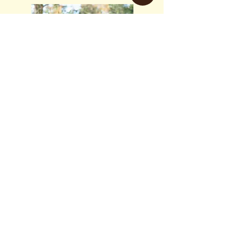
Marius Zimmat
Hi, ich bin Marius und arbeite als Interior
Designer. Mit meinem Bachelor in
Kommunikationsdesign und einem Master in
Innenarchitektur verbinde ich räumliches
Denken mit konzeptioneller Gestaltung. Mich
interessiert besonders, wie Räume
kommunizieren können – durch Material, Licht,
Proportion und Atmosphäre.