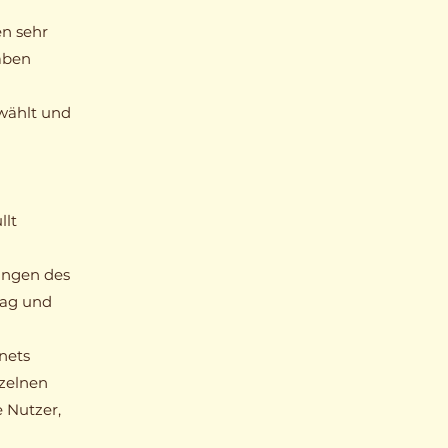
en sehr
aben
wählt und
llt
ungen des
rag und
rnets
nzelnen
 Nutzer,