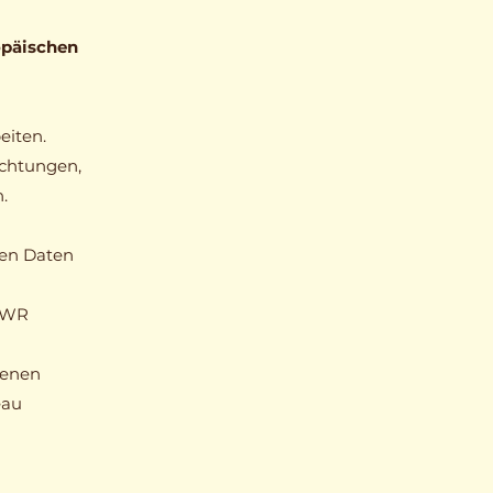
opäischen
eiten.
lichtungen,
.
nen Daten
 EWR
genen
eau