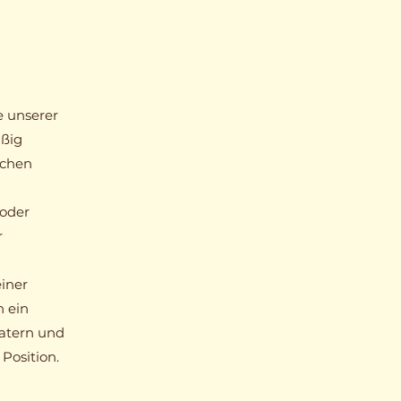
e unserer
äßig
schen
 oder
r
iner
n ein
atern und
Position.