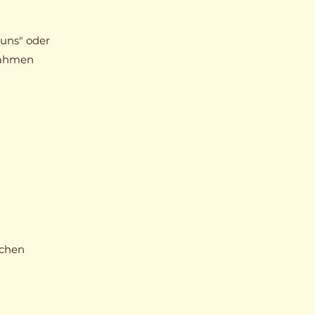
g
"uns" oder
Rahmen
schen