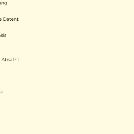
ung
 Daten):
sis
 Absatz 1
st