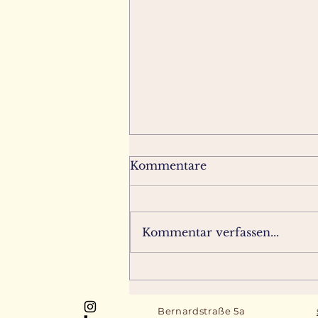
Kommentare
Kommentar verfassen...
Der letzte Schliff - So
finden Sie die besten
Sammlerstücke
Bernardstraße 5a