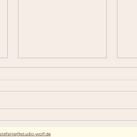
Demnächst: Unser
Pfla
Online-Möbelshop
Inn
stefanie@stud
io-wolf.de